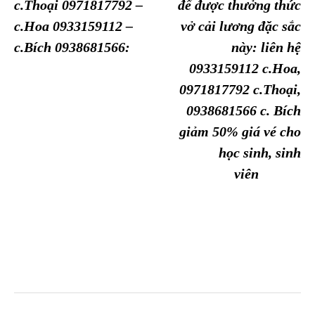
c.Thoại 0971817792 –
để được thưởng thức
c.Hoa 0933159112 –
vở cải lương đặc sắc
c.Bích 0938681566:
này: liên hệ
0933159112 c.Hoa,
0971817792 c.Thoại,
0938681566 c. Bích
giảm 50% giá vé cho
học sinh, sinh
viên
More posts