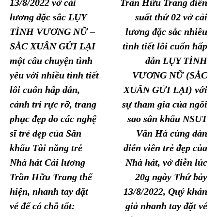
13/8/2022 vở cải
Trần Hữu Trang diễn
lương đặc sắc LỤY
suất thứ 02 vở cải
TÌNH VƯƠNG NỮ –
lương đặc sắc nhiều
SẮC XUÂN GỬI LẠI
tình tiết lôi cuốn hấp
một câu chuyện tình
dẫn LỤY TÌNH
yêu với nhiều tình tiết
VƯƠNG NỮ (SẮC
lôi cuốn hấp dẫn,
XUÂN GỬI LẠI) với
cảnh trí rực rỡ, trang
sự tham gia của ngôi
phục đẹp do các nghệ
sao sân khấu NSUT
sĩ trẻ đẹp của Sân
Vân Hà cùng dàn
khấu Tài năng trẻ
diễn viên trẻ đẹp của
Nhà hát Cải lương
Nhà hát, vở diễn lúc
Trần Hữu Trang thể
20g ngày Thứ bảy
hiện, nhanh tay đặt
13/8/2022, Quý khán
vé để có chỗ tốt:
giả nhanh tay đặt vé