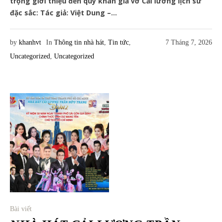
trọng giới thiệu đến quý khán giả vở Cải lương lịch sử
đặc sắc: Tác giả: Việt Dung –...
by
khanhvt
In
Thông tin nhà hát
,
Tin tức
,
7 Tháng 7, 2026
Uncategorized
,
Uncategorized
Bài viết