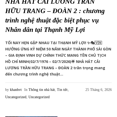
NHÀ HÁT CẢI LƯƠNG TRẦN
HỮU TRANG – ĐOÀN 2 : chương
trình nghệ thuật đặc biệt phục vụ
Nhân dân tại Thạnh Mỹ Lợi
TỐI NAY HẸN GẶP NHAU TẠI THẠNH MỸ LỢI! ✨🎭🇻🇳
HƯỞNG ỨNG KỶ NIỆM 50 NĂM NGÀY THÀNH PHỐ SÀI GÒN
– GIA ĐỊNH VINH DỰ CHÍNH THỨC MANG TÊN CHỦ TỊCH
HỒ CHÍ MINH(02/7/1976 – 02/7/2026)🌟 NHÀ HÁT CẢI
LƯƠNG TRẦN HỮU TRANG – ĐOÀN 2 trân trọng mang
đến chương trình nghệ thuật...
by
khanhvt
In
Thông tin nhà hát
,
Tin tức
,
25 Tháng 6, 2026
Uncategorized
,
Uncategorized