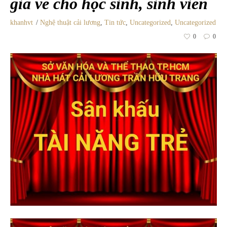
giá vé cho học sinh, sinh viên
khanhvt
Nghệ thuật cải lương
,
Tin tức
,
Uncategorized
,
Uncategorized
0
0