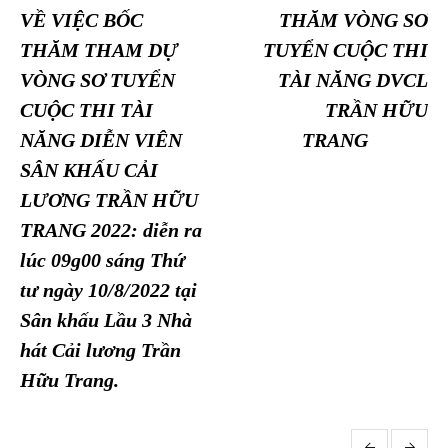
VỀ VIỆC BỐC
THĂM VÒNG SƠ
THĂM THAM DỰ
TUYỂN CUỘC THI
VÒNG SƠ TUYỂN
TÀI NĂNG DVCL
CUỘC THI TÀI
TRẦN HỮU
NĂNG DIỄN VIÊN
TRANG
SÂN KHẤU CẢI
LƯƠNG TRẦN HỮU
TRANG 2022: diễn ra
lúc 09g00 sáng Thứ
tư ngày 10/8/2022 tại
Sân khấu Lầu 3 Nhà
hát Cải lương Trần
Hữu Trang.