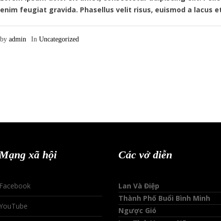
enim feugiat gravida. Phasellus velit risus, euismod a lacus e
by
admin
In
Uncategorized
Mạng xã hội
Các vở diễn
Facebook
Lan Và Điệp
Thành Phố Buổi Bình Minh
YouTube
Ngược Gió