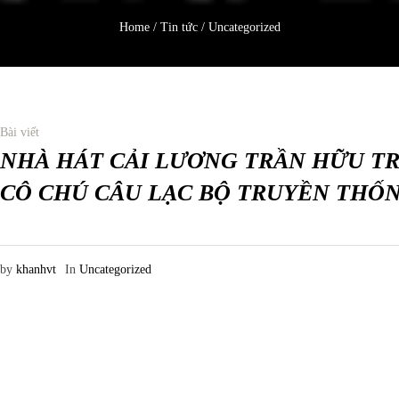
Home
/
Tin tức
/
Uncategorized
Bài viết
NHÀ HÁT CẢI LƯƠNG TRẦN HỮU T
CÔ CHÚ CÂU LẠC BỘ TRUYỀN THỐ
by
khanhvt
In
Uncategorized