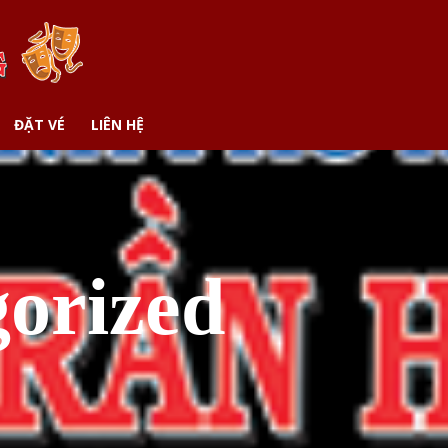
ĐẶT VÉ
LIÊN HỆ
orized