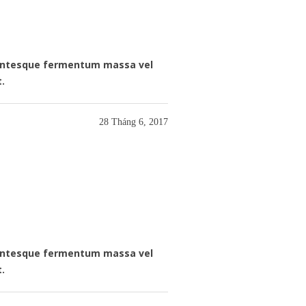
llentesque fermentum massa vel
t.
28 Tháng 6, 2017
llentesque fermentum massa vel
t.