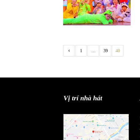
1
…
39
40
Vị trí nhà hát