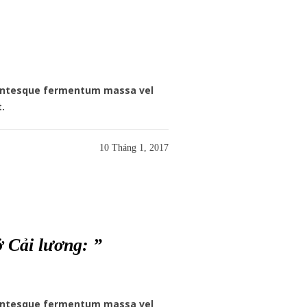
llentesque fermentum massa vel
t.
10 Tháng 1, 2017
ải lương: ”
llentesque fermentum massa vel