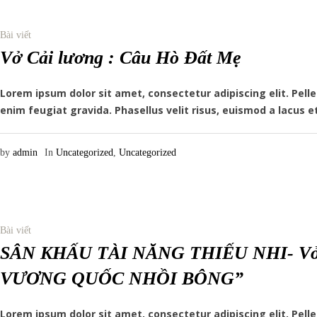
Bài viết
Vở Cải lương : Câu Hò Đất Mẹ
Lorem ipsum dolor sit amet, consectetur adipiscing elit. Pe
enim feugiat gravida. Phasellus velit risus, euismod a lacus e
by
admin
In
Uncategorized
,
Uncategorized
Bài viết
SÂN KHẤU TÀI NĂNG THIẾU NHI- Vở C
VƯƠNG QUỐC NHỒI BÔNG”
Lorem ipsum dolor sit amet, consectetur adipiscing elit. Pe