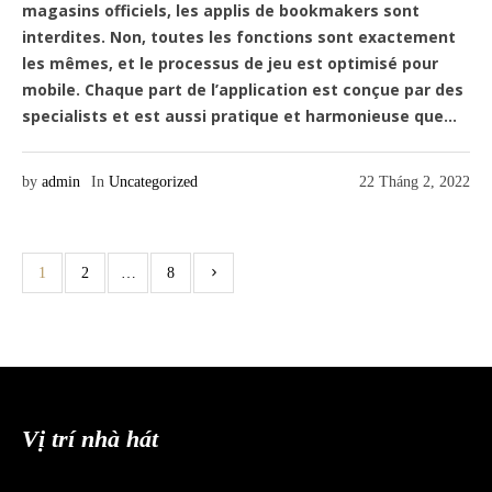
magasins officiels, les applis de bookmakers sont
interdites. Non, toutes les fonctions sont exactement
les mêmes, et le processus de jeu est optimisé pour
mobile. Chaque part de l’application est conçue par des
specialists et est aussi pratique et harmonieuse que...
by
admin
In
Uncategorized
22 Tháng 2, 2022
1
2
…
8
Vị trí nhà hát