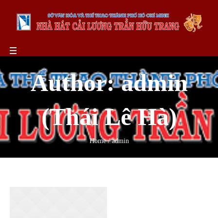
Author:
admin
(Thái Lê Hà)
Home
/
admin