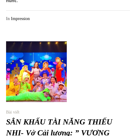
nunc.
In
Impression
Bài viết
SÂN KHẤU TÀI NĂNG THIẾU
NHI- Vở Cải lương: ” VƯƠNG