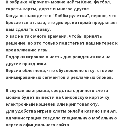
В рубрике «Прочие» можно найти Кено, футбол,
скретч-карты, дартс и многое другое.
Когда вы заходите в “Лобби рулетки”, первое, что
бросается в глаза, это дилер, который предлагает
вам сделать ставку.
У вас не так много времени, чтобы принять
решение, но это только подстегнет ваш интерес к
продолжению игры.
Подарки игрокам в честь дня рождения или на
другие праздники.
Версия облегчена, что обусловлено отсутствием
анимированных сегментов и рекламных блоков.
В случае выигрыша, средства с данного счета
можно будет вывести на банковскую карточку,
электронный кошелек или криптовалюту.
Для удобства игры в слоты онлайн казино Пин Ап,
администрация создала специальную мобильную
версию официального сайта.