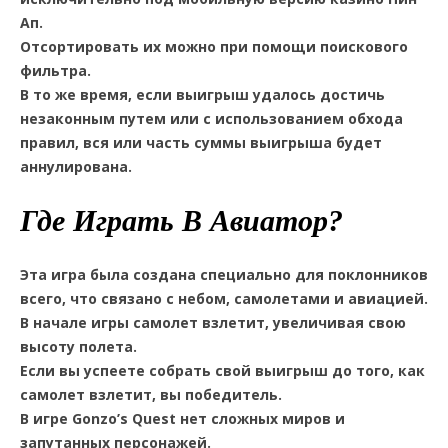
Ап.
Отсортировать их можно при помощи поискового
фильтра.
В то же время, если выигрыш удалось достичь
незаконным путем или с использованием обхода
правил, вся или часть суммы выигрыша будет
аннулирована.
Где Играть В Авиатор?
Эта игра была создана специально для поклонников
всего, что связано с небом, самолетами и авиацией.
В начале игры самолет взлетит, увеличивая свою
высоту полета.
Если вы успеете собрать свой выигрыш до того, как
самолет взлетит, вы победитель.
В игре Gonzo’s Quest нет сложных миров и
запутанных персонажей.