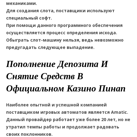
механиками.
Для создания слота, поставщики используют
специальный софт.
При помощи данного программного обеспечения
осуществляется процесс определения исхода.
Обыграть слот-машину нельзя, ведь невозможно
предугадать следующее выпадение.
Пополнение Депозита И
Снятие Средств В
Официальном Казино Пинап
Наиболее опытной и успешной компанией
поставщиком игровых автоматов является Amatic.
Данный провайдер работает уже более 20 лет, но не
утратил темпы работы и продолжает радовать
своих поклонников.