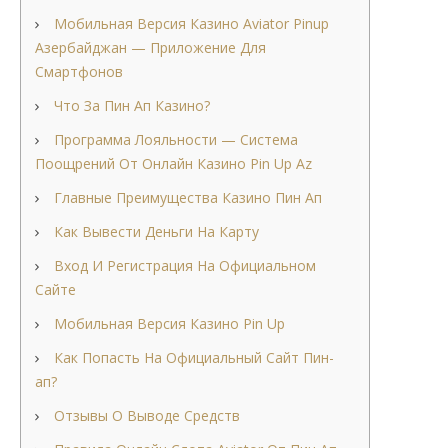
Мобильная Версия Казино Aviator Pinup
Азербайджан — Приложение Для
Смартфонов
Что За Пин Ап Казино?
Программа Лояльности — Система
Поощрений От Онлайн Казино Pin Up Az
Главные Преимущества Казино Пин Ап
Как Вывести Деньги На Карту
Вход И Регистрация На Официальном
Сайте
Мобильная Версия Казино Pin Up
Как Попасть На Официальный Сайт Пин-
ап?
Отзывы О Выводе Средств