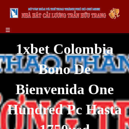
1xbet Colombia
Bono De
Bienvenida One
Hundred Pc Hasta