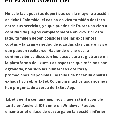
No solo las apuestas deportivas son la mayor atracción
de 1xbet Colombia, el casino en vivo también destaca
entre sus servicios, ya que puedes disfrutar una cierta
cantidad de juegos completamente en vivo. Por otro
lado, también deben considerarse las excelentes
cuotas y la gran variedad de jugadas clásicas y en vivo
que pueden realizarse. Habiendo dicho eso, a
continuación se discuten los pasos para registrarse en
la plataforma de 1xBet. Los aspectos que más nos han
agradado, han sido las numerosas ofertas y
promociones disponibles. Después de hacer un análisis
exhaustivo sobre 1xBet Colombia muchos usuarios nos
han preguntado acerca de 1xBet App.
1xbet cuenta con una app móvil, que está disponible
tanto en Android, IOS como en Windows. Puedes
encontrar el enlace de descarga en la sección inferior