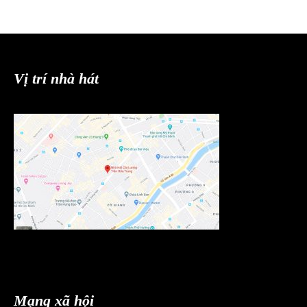
Vị trí nhà hát
Mạng xã hội