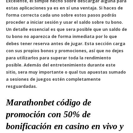
Excelente, el simple hecho sobre descargar alguna para
estas aplicaciones ya es en sí una ventaja. Si haces de
forma correcta cada uno sobre estos pasos podrás
proceder a iniciar sesión y usar el saldo sobre tu bono.
Un detalle essencial es que sera posible que un saldo de
tu bono no aparezca de forma inmediata por lo que
debes tener reserva antes de jugar. Esta sección carga
con sus propios bonos y promociones, así que no dejes
para utilizarlos para superar toda la rendimiento
posible. Además del entretenimiento durante este
sitio, sera muy importante o qual tus apuestas sumado
a sesiones de juegos estén completamente
resguardadas.
Marathonbet código de
promoción con 50% de
bonificación en casino en vivo y