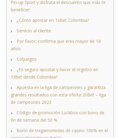
Pin-up Sport y disfruta el descuento que más te
beneficie!
¿Cómo apostar en 1xBet Colombia?
Servicio al cliente
Por favor, confirma que eres mayor de 18
años
Coljuegos
¿Es seguro apostar y hacer el registro en
1Xbet desde Colombia?
Apuesta en la liga de campeones y garantiza
grandes resultados con esta oferta 20Bet – liga
de campeones 2023
Código de promoción Luckbox con bono de
fin de semana del 50 %
Bono de tragamonedas de casino 100% en el
primer depósito en Bet2u