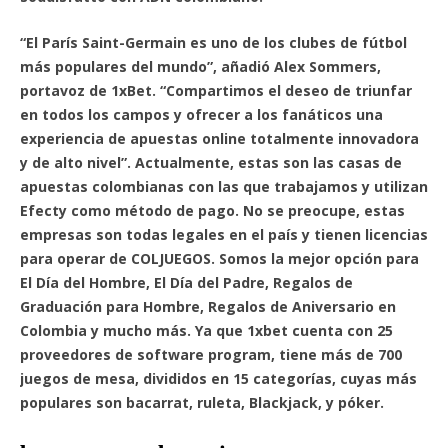
“El París Saint-Germain es uno de los clubes de fútbol
más populares del mundo”, añadió Alex Sommers,
portavoz de 1xBet. “Compartimos el deseo de triunfar
en todos los campos y ofrecer a los fanáticos una
experiencia de apuestas online totalmente innovadora
y de alto nivel”. Actualmente, estas son las casas de
apuestas colombianas con las que trabajamos y utilizan
Efecty como método de pago. No se preocupe, estas
empresas son todas legales en el país y tienen licencias
para operar de COLJUEGOS. Somos la mejor opción para
El Día del Hombre, El Día del Padre, Regalos de
Graduación para Hombre, Regalos de Aniversario en
Colombia y mucho más. Ya que 1xbet cuenta con 25
proveedores de software program, tiene más de 700
juegos de mesa, divididos en 15 categorías, cuyas más
populares son bacarrat, ruleta, Blackjack, y póker.