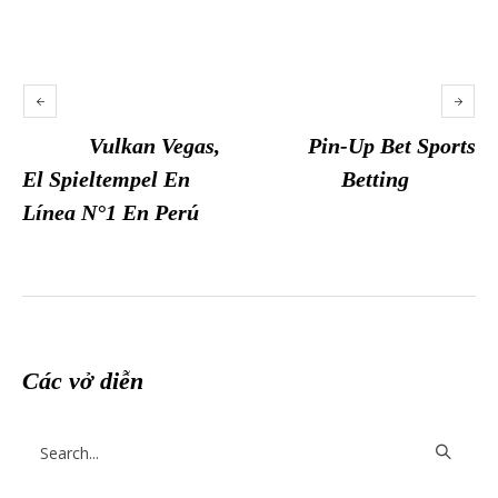
Vulkan Vegas,
Pin-Up Bet Sports
El Spieltempel En
Betting
Línea N°1 En Perú
Các vở diễn