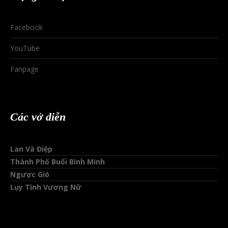
Facebook
YouTube
Fanpage
Các vở diễn
Lan Và Điệp
Thành Phố Buổi Bình Minh
Ngược Gió
Lụy Tình Vương Nữ