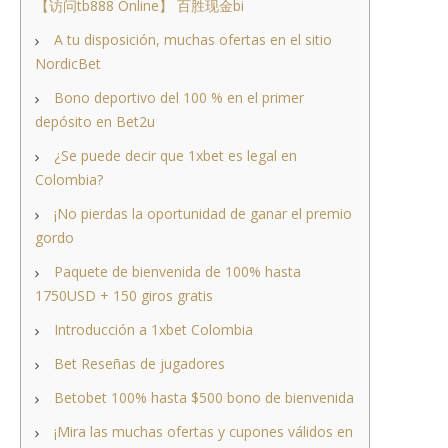
【访问tb888 Online】 百胜现金bi
A tu disposición, muchas ofertas en el sitio
NordicBet
Bono deportivo del 100 % en el primer
depósito en Bet2u
¿Se puede decir que 1xbet es legal en
Colombia?
¡No pierdas la oportunidad de ganar el premio
gordo
Paquete de bienvenida de 100% hasta
1750USD + 150 giros gratis
Introducción a 1xbet Colombia
Bet Reseñas de jugadores
Betobet 100% hasta $500 bono de bienvenida
¡Mira las muchas ofertas y cupones válidos en