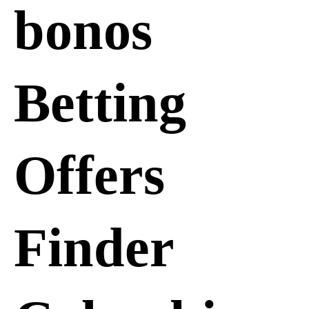
bonos
Betting
Offers
Finder