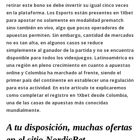
retirar este bono se debe invertir su igual cinco veces
en la plataforma. Los Esports están presentes en 1Xbet
para apostar no solamente en modalidad prematch
sino también en vivo, algo que pocos operadores de
apuestas permiten. Sin embargo, cantidad de mercados
no es tan alta, en algunos casos se reduce
simplemente al ganador de la partida y no se encuentra
disponible para todos los videojuegos. Latinoamérica es
una región en pleno crecimiento en cuanto a apuestas
online y Colombia ha marchado al frente, siendo el
primer país del continente en establecer una regulación
para esta actividad. En este artículo te explicaremos
como completar el registro en 1Xbet desde Colombia,
una de las casas de apuestas más conocidas
mundialmente.
A tu disposición, muchas ofertas
en el sitio NordicBet