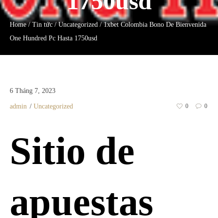
1750usd
Home
/
Tin tức
/
Uncategorized
/
1xbet Colombia Bono De Bienvenida
One Hundred Pc Hasta 1750usd
6 Tháng 7, 2023
admin
Uncategorized
0
0
Sitio de
apuestas