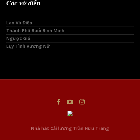
Các vở diễn
Lan Và Điệp
Thành Phố Buổi Bình Minh
Ngược Gió
Lụy Tình Vương Nữ
This website uses cookies to improve your experience. We'll
assume you're ok with this, but you can opt-out if you wish.
Nhà hát Cải lương Trần Hữu Trang
Cookie settings
ACCEPT