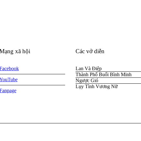
Mạng xã hội
Các vở diễn
Facebook
Lan Và Điệp
Thành Phố Buổi Bình Minh
YouTube
Ngược Gió
Lụy Tình Vương Nữ
Fanpage