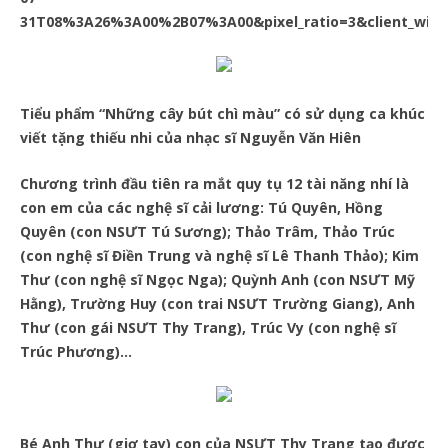
31T08%3A26%3A00%2B07%3A00&pixel_ratio=3&client_width
Tiểu phẩm “Những cây bút chì màu” có sử dụng ca khúc
viết tặng thiếu nhi của nhạc sĩ Nguyễn Văn Hiên
Chương trình đầu tiên ra mắt quy tụ 12 tài năng nhí là
con em của các nghệ sĩ cải lương: Tú Quyên, Hồng
Quyên (con NSƯT Tú Sương); Thảo Trâm, Thảo Trúc
(con nghệ sĩ Điền Trung và nghệ sĩ Lê Thanh Thảo); Kim
Thư (con nghệ sĩ Ngọc Nga); Quỳnh Anh (con NSƯT Mỹ
Hằng), Trường Huy (con trai NSƯT Trường Giang), Anh
Thư (con gái NSƯT Thy Trang), Trúc Vy (con nghệ sĩ
Trúc Phương)…
Bé Anh Thư (giơ tay) con của NSƯT Thy Trang tạo được