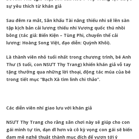
sự yêu thích từ khán giả
Sau đêm ra mắt, Sân khấu Tài năng thiếu nhi sẽ lên sàn
tập kịch bản cải lương thiếu nhi Vương quốc thú nhồi
bông (tác giả: Biển Kiện – Tùng Phi, chuyển thể cải
lương: Hoàng Song Việt, đạo diễn: Quỳnh Khôi).
Là thành viên nhỏ tuổi nhất trong chương trình, bé Anh
Thư (5 tuổi, con NSƯT Thy Trang) khiến khán giả vỗ tay
tặng thưởng qua những lời thoại, động tác múa của bé
trong tiết mục “Bạch Xà tìm linh chi thảo”.
Các diễn viên nhí giao lưu với khán giả
NSƯT Thy Trang cho rằng sân chơi này sẽ giúp cho con
gái mình tự tin, dạn dĩ hơn và cô kỳ vọng con gái sẽ biến
đam mê nghệ thuật thành mục đích để vươn tới ý