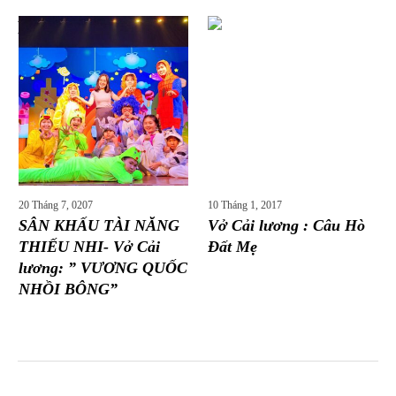
More posts
20 Tháng 7, 0207
10 Tháng 1, 2017
SÂN KHẤU TÀI NĂNG
Vở Cải lương : Câu Hò
THIẾU NHI- Vở Cải
Đất Mẹ
lương: ” VƯƠNG QUỐC
NHỒI BÔNG”