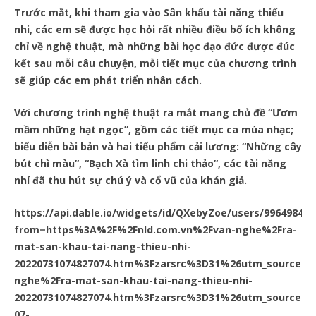
Trước mắt, khi tham gia vào Sân khấu tài năng thiếu
nhi, các em sẽ được học hỏi rất nhiều điều bổ ích không
chỉ về nghệ thuật, mà những bài học đạo đức được đúc
kết sau mỗi câu chuyện, mỗi tiết mục của chương trình
sẽ giúp các em phát triển nhân cách. ​
Với chương trình nghệ thuật ra mắt mang chủ đề “Ươm
mầm những hạt ngọc”, gồm các tiết mục ca múa nhạc;
biểu diễn bài bản và hai tiểu phẩm cải lương: “Những cây
bút chì màu”, “Bạch Xà tìm linh chi thảo”, các tài năng
nhí đã thu hút sự chú ý và cổ vũ của khán giả.
https://api.dable.io/widgets/id/QXebyZoe/users/99649843.
from=https%3A%2F%2Fnld.com.vn%2Fvan-nghe%2Fra-
mat-san-khau-tai-nang-thieu-nhi-
20220731074827074.htm%3Fzarsrc%3D31%26utm_source
nghe%2Fra-mat-san-khau-tai-nang-thieu-nhi-
20220731074827074.htm%3Fzarsrc%3D31%26utm_source%
07-