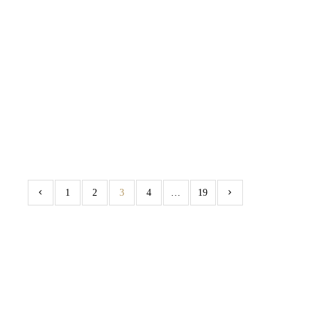
HÀO HOA tại Học viện Chính trị
Thành phố Thủ Đức
khanhvt
Nghệ thuật cải lương
,
Thông tin nhà hát
,
Tin tức
,
Uncategorized
,
Uncategorized
Read More
0
0
1
2
3
4
…
19