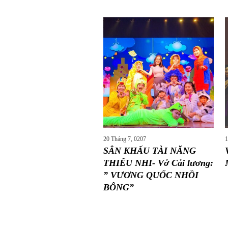
More posts
20 Tháng 7, 0207
1
SÂN KHẤU TÀI NĂNG
THIẾU NHI- Vở Cải lương:
” VƯƠNG QUỐC NHỒI
BÔNG”