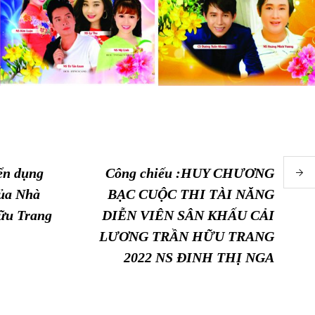
ển dụng
Công chiếu :HUY CHƯƠNG
của Nhà
BẠC CUỘC THI TÀI NĂNG
ữu Trang
DIỄN VIÊN SÂN KHẤU CẢI
LƯƠNG TRẦN HỮU TRANG
2022 NS ĐINH THỊ NGA