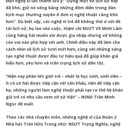
Một nghệ sĩ lão thành lưu ý: “Dựng một vở lịch sử hay
đã khó, giữ nó sống bằng những đêm diễn trong dàn
kịch mục thường xuyên ở đơn vị nghệ thuật càng khó
hơn”. Dù biết vậy, các nghệ sĩ trẻ đã không thờ ơ với đề
tài lịch sử, họ lao vào cuộc, thậm chí NSƯT Võ Minh Lâm
cũng hăng hái muốn xin được gia nhập nhưng vở không
còn vai nào phù hợp với anh. Chính điều này đã làm cho
cách nhìn về lịch sử tươi mới hơn, cùng với những sáng
tạo nghệ thuật được đầu tư hiệu quả đã giúp khán giả
hiểu hơn, yêu hơn và trân trọng lịch sử dân tộc.
“Hiện nay phần lớn giới trẻ – nhất là học sinh, sinh viên –
ít có cơ hội được tiếp cận với sân khấu, nên để tiếp cận
họ, những người làm nghệ thuật phải tạo ra thế hệ khán
giả trẻ có nhu cầu xem vở sử Việt” – NSND Trần Minh
Ngọc đề xuất.
Theo các nhà chuyên môn, những nghệ sĩ của Đoàn 2
Nhà hát Trần Hữu Trang như: NSƯT Trọng Nghĩa, nghệ