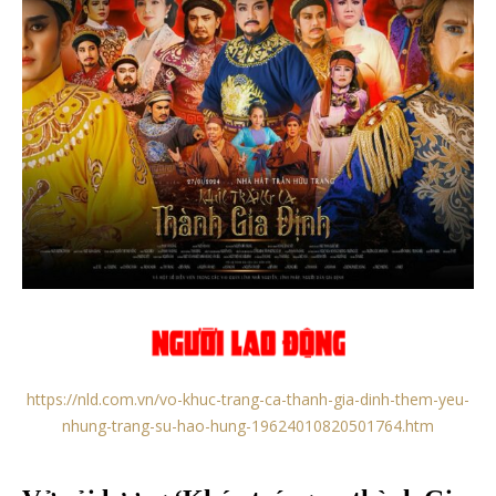
https://nld.com.vn/vo-khuc-trang-ca-thanh-gia-dinh-them-yeu-
nhung-trang-su-hao-hung-19624010820501764.htm