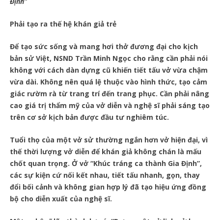
Định”
Phải tạo ra thế hệ khán giả trẻ
Để tạo sức sống và mang hơi thở đương đại cho kịch
bản sử Việt, NSND Trần Minh Ngọc cho rằng cần phải nói
không với cách dàn dựng cũ khiến tiết tấu vở vừa chậm
vừa dài. Không nên quá lệ thuộc vào hình thức, tạo cảm
giác rườm rà từ trang trí đến trang phục. Cần phải nâng
cao giá trị thẩm mỹ của vở diễn và nghệ sĩ phải sáng tạo
trên cơ sở kịch bản được đầu tư nghiêm túc.
Tuổi thọ của một vở sử thường ngắn hơn vở hiện đại, vì
thế thời lượng vở diễn để khán giả không chán là mấu
chốt quan trọng. Ở vở “Khúc tráng ca thành Gia Định”,
các sự kiện cứ nối kết nhau, tiết tấu nhanh, gọn, thay
đổi bối cảnh và không gian hợp lý đã tạo hiệu ứng đồng
bộ cho diễn xuất của nghệ sĩ.