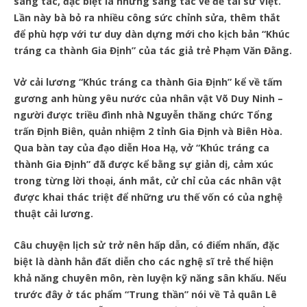
sáng tác, đặc biệt là những sáng tác về đề tài sử Việt.
Lần này bà bỏ ra nhiều công sức chỉnh sửa, thêm thắt
để phù hợp với tư duy dàn dựng mới cho kịch bản “Khúc
tráng ca thành Gia Định” của tác giả trẻ Phạm Văn Đằng.
Vở cải lương “Khúc tráng ca thành Gia Định” kể về tấm
gương anh hùng yêu nước của nhân vật Võ Duy Ninh –
người được triều đình nhà Nguyễn thăng chức Tổng
trấn Định Biên, quản nhiệm 2 tỉnh Gia Định và Biên Hòa.
Qua bàn tay của đạo diễn Hoa Hạ, vở “Khúc tráng ca
thành Gia Định” đã được kể bằng sự giản dị, cảm xúc
trong từng lời thoại, ánh mắt, cử chỉ của các nhân vật
được khai thác triệt để những ưu thế vốn có của nghệ
thuật cải lương.
Câu chuyện lịch sử trở nên hấp dẫn, có điểm nhấn, đặc
biệt là dành hẳn đất diễn cho các nghệ sĩ trẻ thể hiện
khả năng chuyên môn, rèn luyện kỹ năng sân khấu. Nếu
trước đây ở tác phẩm “Trung thần” nói về Tả quân Lê