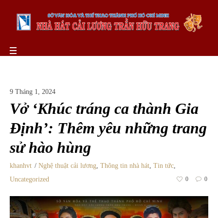
9 Tháng 1, 2024
Vở ‘Khúc tráng ca thành Gia
Định’: Thêm yêu những trang
sử hào hùng
khanhvt
Nghệ thuật cải lương
,
Thông tin nhà hát
,
Tin tức
,
Uncategorized
0
0