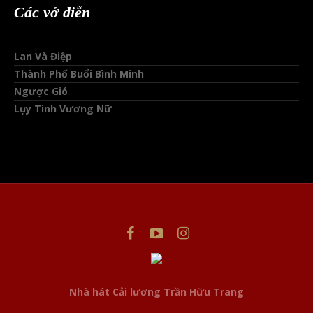
Các vở diễn
Lan Và Điệp
Thành Phố Buổi Bình Minh
Ngược Gió
Lụy Tình Vương Nữ
This website uses cookies to improve your experience. We'll
assume you're ok with this, but you can opt-out if you wish.
Nhà hát Cải lương Trần Hữu Trang
Cookie settings
ACCEPT