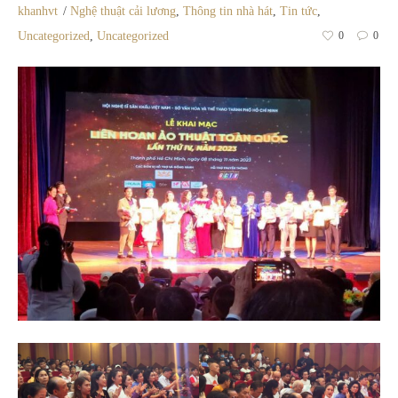
khanhvt
Nghệ thuật cải lương
,
Thông tin nhà hát
,
Tin tức
,
Uncategorized
,
Uncategorized
0
0