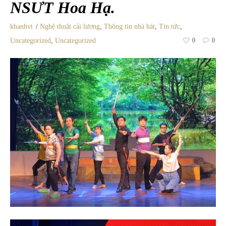
NSƯT Hoa Hạ.
khanhvt
Nghệ thuật cải lương
,
Thông tin nhà hát
,
Tin tức
,
Uncategorized
,
Uncategorized
0
0