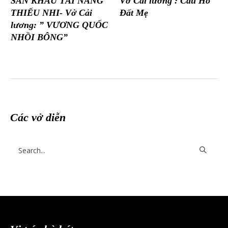
SÂN KHẤU TÀI NĂNG
Vở Cải lương : Câu Hò
THIẾU NHI- Vở Cải
Đất Mẹ
lương: ” VƯƠNG QUỐC
NHỒI BÔNG”
Các vở diễn