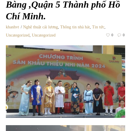
Bàng ,Quận 5 Thành phố Hồ
Chí Minh.
khanhvt
Nghệ thuật cải lương
,
Thông tin nhà hát
,
Tin tức
,
Uncategorized
,
Uncategorized
0
0