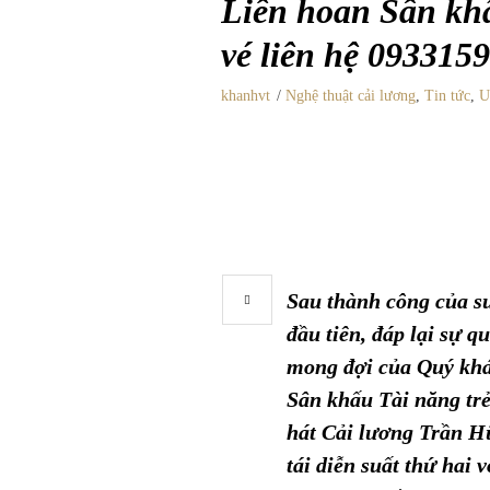
Liên hoan Sân kh
vé liên hệ 093315
khanhvt
Nghệ thuật cải lương
,
Tin tức
,
U
Sau thành công của su
đầu tiên, đáp lại sự q
mong đợi của Quý khá
Sân khấu Tài năng tr
hát Cải lương Trần H
tái diễn suất thứ hai v