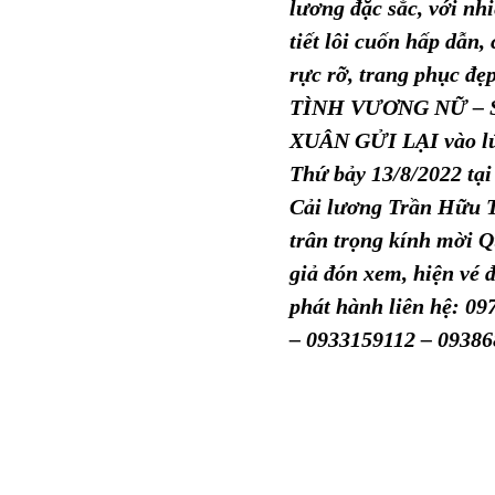
lương đặc sắc, với nhi
tiết lôi cuốn hấp dẫn, 
rực rỡ, trang phục đẹ
TÌNH VƯƠNG NỮ – 
XUÂN GỬI LẠI vào l
Thứ bảy 13/8/2022 tại
Cải lương Trần Hữu 
trân trọng kính mời 
giả đón xem, hiện vé 
phát hành liên hệ: 0
– 0933159112 – 0938
More posts