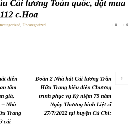
ấu Cải lương Toàn quốc, đặt mua
9112 c.Hoa
ncategorized
,
Uncategorized
0
0
ất diễn
Đoàn 2 Nhà hát Cải lương Trần
uan tâm
Hữu Trang biểu diễn Chương
n giả,
trình phục vụ Kỷ niệm 75 năm
ẻ – Nhà
Ngày Thương binh Liệt sĩ
ữu Trang
27/7/2022 tại huyện Củ Chi:
ở cải