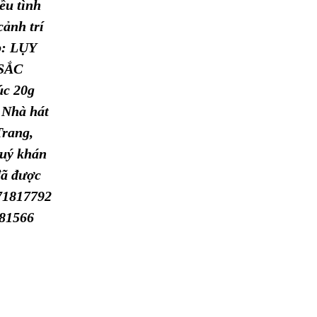
ều tình
cảnh trí
p: LỤY
SẮC
úc 20g
 Nhà hát
Trang,
Quý khán
đã được
971817792
681566