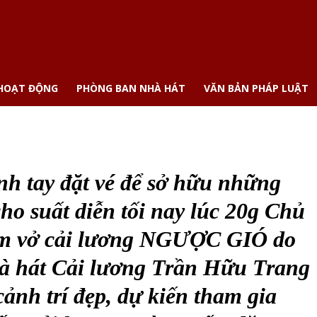
 HOẠT ĐỘNG
PHÒNG BAN NHÀ HÁT
VĂN BẢN PHÁP LUẬT
h tay đặt vé để sở hữu những
ho suất diễn tối nay lúc 20g Chủ
em vở cải lương NGƯỢC GIÓ do
hà hát Cải lương Trần Hữu Trang
cảnh trí đẹp, dự kiến tham gia