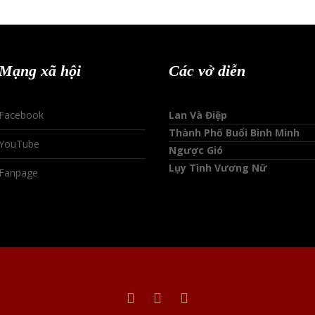
Mạng xã hội
Các vở diễn
Facebook
Lan Và Điệp
Thành Phố Buổi Bình Minh
YouTube
Ngược Gió
Lụy Tình Vương Nữ
Fanpage