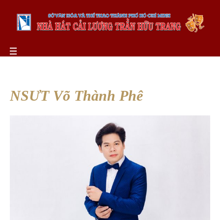
NSƯT Võ Thành Phê