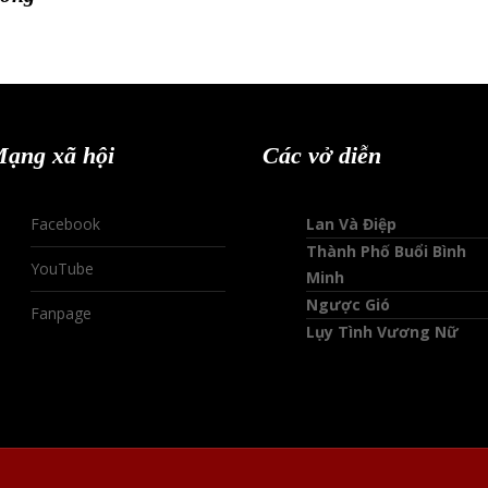
ạng xã hội
Các vở diễn
Facebook
Lan Và Điệp
Thành Phố Buổi Bình
YouTube
Minh
Ngược Gió
Fanpage
Lụy Tình Vương Nữ