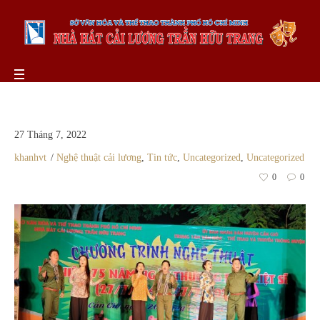
27 Tháng 7, 2022
khanhvt
Nghệ thuật cải lương
,
Tin tức
,
Uncategorized
,
Uncategorized
0
0