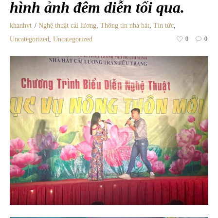
hình ảnh đêm diễn tối qua.
khanhvt
Nghệ thuật cải lương
,
Thông tin nhà hát
,
Tin tức
,
Uncategorized
,
Uncategorized
0
0