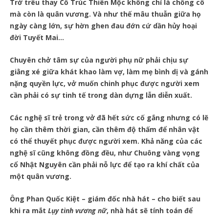
Trớ trêu thay Cổ Trúc Thiên Mộc không chỉ là chồng cô
mà còn là quân vương. Và như thế mâu thuẫn giữa họ
ngày càng lớn, sự hờn ghen đau đớn cứ dần hủy hoại
đời Tuyết Mai…
Chuyên chở tâm sự của người phụ nữ phải chịu sự
giằng xé giữa khát khao làm vợ, làm mẹ bình dị và gánh
nặng quyền lực, vở muốn chinh phục được người xem
cần phải có sự tinh tế trong dàn dựng lẫn diễn xuất.
Các nghệ sĩ trẻ trong vở đã hết sức cố gắng nhưng có lẽ
họ cần thêm thời gian, cần thêm độ thấm để nhân vật
có thể thuyết phục được người xem. Khả năng của các
nghệ sĩ cũng không đồng đều, như Chuông vàng vọng
cổ Nhật Nguyên cần phải nỗ lực để tạo ra khí chất của
một quân vương.
Ông Phan Quốc Kiệt – giám đốc nhà hát – cho biết sau
khi ra mắt
Lụy tình vương nữ
, nhà hát sẽ tính toán để