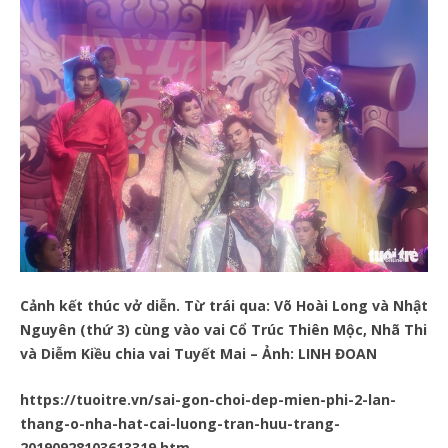
Cảnh kết thúc vở diễn. Từ trái qua: Võ Hoài Long và Nhật
Nguyên (thứ 3) cùng vào vai Cổ Trúc Thiên Mộc, Nhã Thi
và Diễm Kiều chia vai Tuyết Mai – Ảnh: LINH ĐOAN
https://tuoitre.vn/sai-gon-choi-dep-mien-phi-2-lan-
thang-o-nha-hat-cai-luong-tran-huu-trang-
20190928103613319.htm