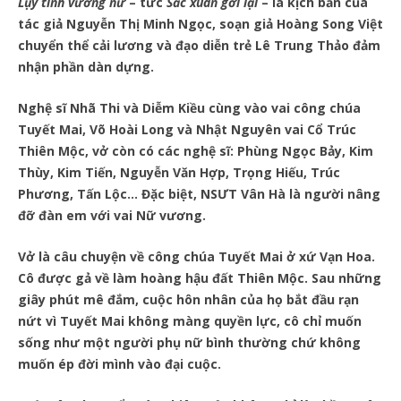
Lụy tình vương nữ
– tức
Sắc xuân gởi lại
– là kịch bản của
tác giả Nguyễn Thị Minh Ngọc, soạn giả Hoàng Song Việt
chuyển thể cải lương và đạo diễn trẻ Lê Trung Thảo đảm
nhận phần dàn dựng.
Nghệ sĩ Nhã Thi và Diễm Kiều cùng vào vai công chúa
Tuyết Mai, Võ Hoài Long và Nhật Nguyên vai Cổ Trúc
Thiên Mộc, vở còn có các nghệ sĩ: Phùng Ngọc Bảy, Kim
Thùy, Kim Tiến, Nguyễn Văn Hợp, Trọng Hiếu, Trúc
Phương, Tấn Lộc… Đặc biệt, NSƯT Vân Hà là người nâng
đỡ đàn em với vai Nữ vương.
Vở là câu chuyện về công chúa Tuyết Mai ở xứ Vạn Hoa.
Cô được gả về làm hoàng hậu đất Thiên Mộc. Sau những
giây phút mê đắm, cuộc hôn nhân của họ bắt đầu rạn
nứt vì Tuyết Mai không màng quyền lực, cô chỉ muốn
sống như một người phụ nữ bình thường chứ không
muốn ép đời mình vào đại cuộc.