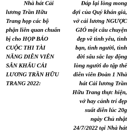
Nhà hát Cải
Đáp lại lòng mong
lương Trần Hữu
đợi của Quý khán giả,
Trang họp các bộ
vở cải lương NGƯỢC
phận liên quan chuẩn
GIÓ một câu chuyện
bị cho HỌP BÁO
đẹp về tình yêu, tình
CUỘC THI TÀI
bạn, tình người, tình
NĂNG DIỄN VIÊN
đời sâu sắc lay động
SÂN KHẤU CẢI
lòng người do tập thể
LƯƠNG TRẦN HỮU
diễn viên Đoàn 1 Nhà
TRANG 2022:
hát Cải lương Trần
Hữu Trang thực hiện,
vở hay cảnh trí đẹp
suất diễn lúc 20g
ngày Chủ nhật
24/7/2022 tại Nhà hát