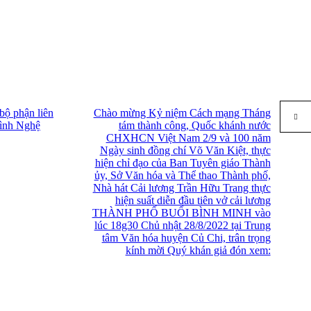
bộ phận liên
Chào mừng Kỷ niệm Cách mạng Tháng
rình Nghệ
tám thành công, Quốc khánh nước
CHXHCN Việt Nam 2/9 và 100 năm
Ngày sinh đồng chí Võ Văn Kiệt, thực
hiện chỉ đạo của Ban Tuyên giáo Thành
ủy, Sở Văn hóa và Thể thao Thành phố,
Nhà hát Cải lương Trần Hữu Trang thực
hiện suất diễn đầu tiên vở cải lương
THÀNH PHỐ BUỔI BÌNH MINH vào
lúc 18g30 Chủ nhật 28/8/2022 tại Trung
tâm Văn hóa huyện Củ Chi, trân trọng
kính mời Quý khán giả đón xem: