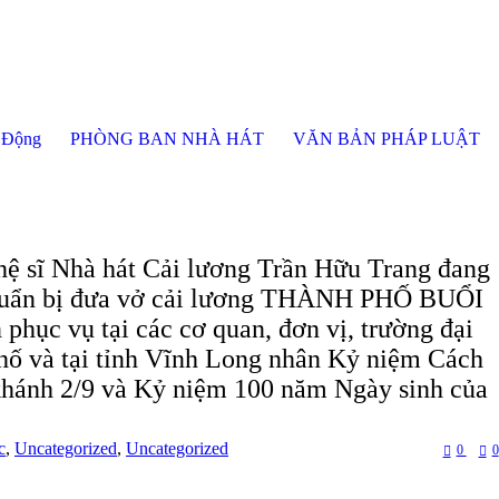
 Động
PHÒNG BAN NHÀ HÁT
VĂN BẢN PHÁP LUẬT
hệ sĩ Nhà hát Cải lương Trần Hữu Trang đang
chuẩn bị đưa vở cải lương THÀNH PHỐ BUỔI
hục vụ tại các cơ quan, đơn vị, trường đại
phố và tại tỉnh Vĩnh Long nhân Kỷ niệm Cách
hánh 2/9 và Kỷ niệm 100 năm Ngày sinh của
c
,
Uncategorized
,
Uncategorized
0
0