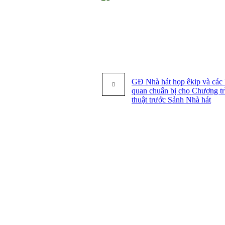
GĐ Nhà hát họp êkip và các 
quan chuẩn bị cho Chương t
thuật trước Sảnh Nhà hát