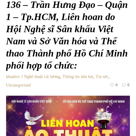
136 – Trần Hưng Đạo – Quận
1 – Tp.HCM, Liên hoan do
Hội Nghệ sĩ Sân khấu Việt
Nam và Sở Văn hóa và Thể
thao Thành phố Hồ Chí Minh
phối hợp tổ chức:
khanhvt
Nghệ thuật cải lương
,
Thông tin nhà hát
,
Tin tức
,
Uncategorized
0
0