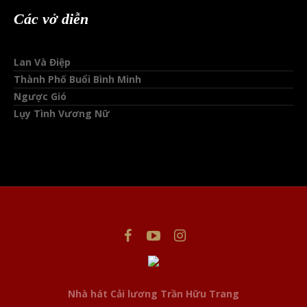
Các vở diễn
Lan Và Điệp
Thành Phố Buổi Bình Minh
Ngược Gió
Lụy Tình Vương Nữ
This website uses cookies to improve your experience. We'll
assume you're ok with this, but you can opt-out if you wish.
Nhà hát Cải lương Trần Hữu Trang