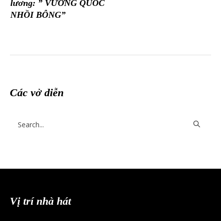
lương: ” VƯƠNG QUỐC
NHỒI BÔNG”
Các vở diễn
Vị trí nhà hát