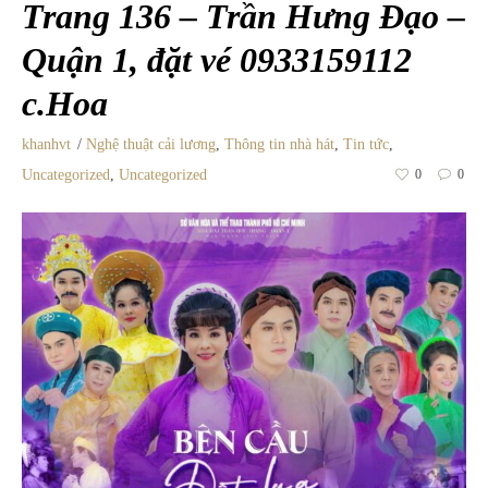
Trang 136 – Trần Hưng Đạo –
Quận 1, đặt vé 0933159112
c.Hoa
khanhvt
Nghệ thuật cải lương
,
Thông tin nhà hát
,
Tin tức
,
Uncategorized
,
Uncategorized
0
0