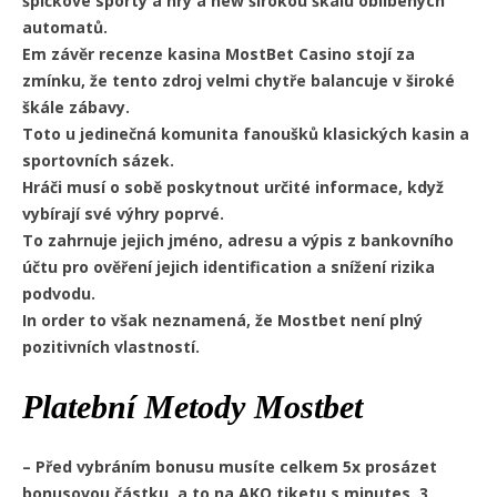
špičkové sporty a hry a new širokou škálu oblíbených
automatů.
Em závěr recenze kasina MostBet Casino stojí za
zmínku, že tento zdroj velmi chytře balancuje v široké
škále zábavy.
Toto u jedinečná komunita fanoušků klasických kasin a
sportovních sázek.
Hráči musí o sobě poskytnout určité informace, když
vybírají své výhry poprvé.
To zahrnuje jejich jméno, adresu a výpis z bankovního
účtu pro ověření jejich identification a snížení rizika
podvodu.
In order to však neznamená, že Mostbet není plný
pozitivních vlastností.
Platební Metody Mostbet
– Před vybráním bonusu musíte celkem 5x prosázet
bonusovou částku, a to na AKO tiketu s minutes. 3