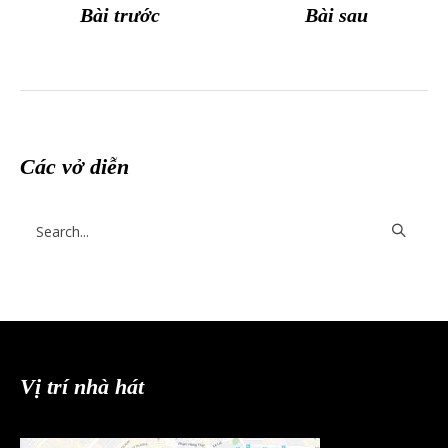
Bài trước
Bài sau
Các vở diễn
Vị trí nhà hát