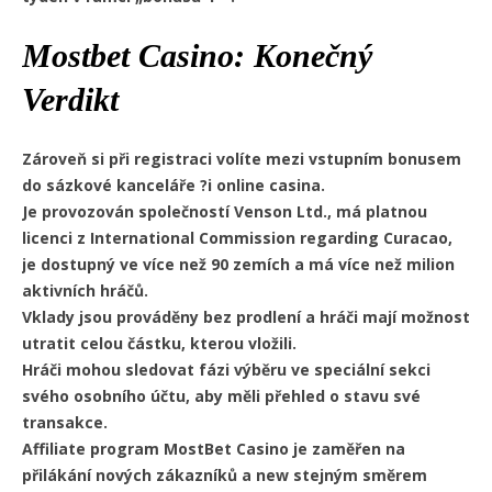
Mostbet Casino: Konečný
Verdikt
Zároveň si při registraci volíte mezi vstupním bonusem
do sázkové kanceláře ?i online casina.
Je provozován společností Venson Ltd., má platnou
licenci z International Commission regarding Curacao,
je dostupný ve více než 90 zemích a má více než milion
aktivních hráčů.
Vklady jsou prováděny bez prodlení a hráči mají možnost
utratit celou částku, kterou vložili.
Hráči mohou sledovat fázi výběru ve speciální sekci
svého osobního účtu, aby měli přehled o stavu své
transakce.
Affiliate program MostBet Casino je zaměřen na
přilákání nových zákazníků a new stejným směrem