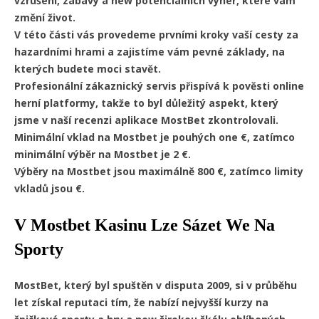
vzrušení, zábavy a new potenciálních výher, které vám
změní život.
V této části vás provedeme prvními kroky vaší cesty za
hazardními hrami a zajistíme vám pevné základy, na
kterých budete moci stavět.
Profesionální zákaznický servis přispívá k pověsti online
herní platformy, takže to byl důležitý aspekt, který
jsme v naší recenzi aplikace MostBet zkontrolovali.
Minimální vklad na Mostbet je pouhých one €, zatímco
minimální výběr na Mostbet je 2 €.
Výběry na Mostbet jsou maximálně 800 €, zatímco limity
vkladů jsou €.
V Mostbet Kasinu Lze Sázet We Na
Sporty
MostBet, který byl spuštěn v disputa 2009, si v průběhu
let získal reputaci tím, že nabízí nejvyšší kurzy na