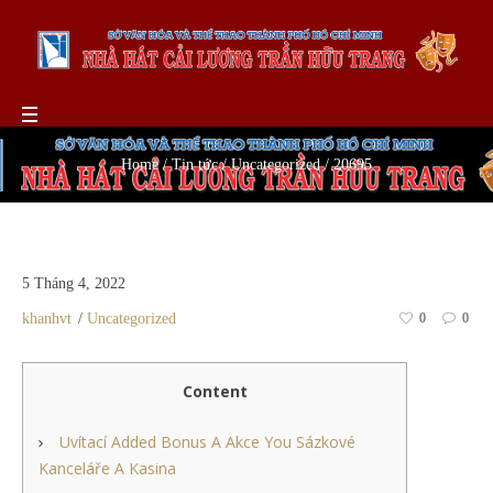
Home
/
Tin tức
/
Uncategorized
/
20695
5 Tháng 4, 2022
khanhvt
Uncategorized
0
0
Content
Uvítací Added Bonus A Akce You Sázkové
Kanceláře A Kasina