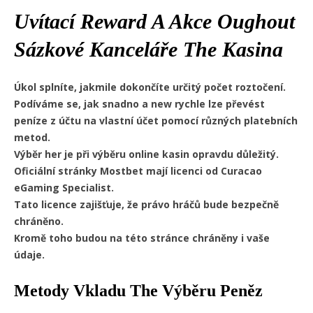
Uvítací Reward A Akce Oughout
Sázkové Kanceláře The Kasina
Úkol splníte, jakmile dokončíte určitý počet roztočení.
Podíváme se, jak snadno a new rychle lze převést
peníze z účtu na vlastní účet pomocí různých platebních
metod.
Výběr her je při výběru online kasin opravdu důležitý.
Oficiální stránky Mostbet mají licenci od Curacao
eGaming Specialist.
Tato licence zajišťuje, že právo hráčů bude bezpečně
chráněno.
Kromě toho budou na této stránce chráněny i vaše
údaje.
Metody Vkladu The Výběru Peněz