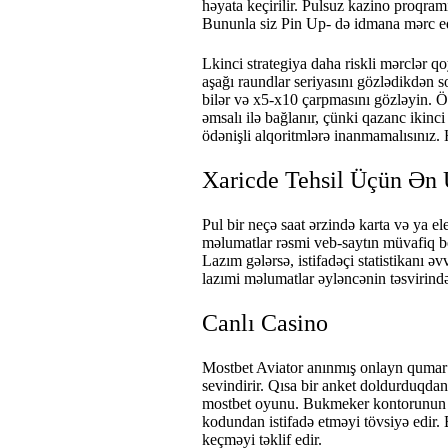
həyata keçirilir. Pulsuz kazino proqramı
Bununla siz Pin Up- də idmana mərc edə
Lkinci strategiya daha riskli mərclər 
aşağı raundlar seriyasını gözlədikdən so
bilər və x5-x10 çarpmasını gözləyin. 
əmsalı ilə bağlanır, çünki qazanc ikinc
ödənişli alqoritmlərə inanmamalısınız.
Xaricde Tehsil Üçün Ən 
Pul bir neçə saat ərzində karta və ya 
məlumatlar rəsmi veb-saytın müvafiq böl
Lazım gələrsə, istifadəçi statistikanı ə
lazımi məlumatlar əyləncənin təsvirində
Canlı Casino
Mostbet Aviator anınmış onlayn qumar p
sevindirir. Qısa bir anket doldurduqdan
mostbet oyunu. Bukmeker kontorunun rə
kodundan istifadə etməyi tövsiyə edir.
keçməyi təklif edir.