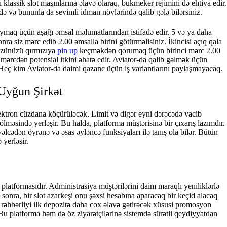
 klassik slot maşınlarına əlavə olaraq, bukmeker rejimini də ehtiva edir.
 və bununla da sevimli idman növlərində qalib gələ bilərsiniz.
qoymaq üçün aşağı əmsal məlumatlarından istifadə edir. 5 və ya daha
nra siz mərc edib 2.00 əmsalla birini götürməlisiniz. İkincisi açıq qala
Özünüzü qırmızıya
pin up
keçməkdən qorumaq üçün birinci mərc 2.00
i mərcdən potensial itkini əhatə edir. Aviator-da qalib gəlmək üçün
 Heç kim Aviator-da daimi qazanc üçün iş variantlarını paylaşmayacaq.
Uyğun Şirkət
elektron cüzdana köçürüləcək. Limit və digər eyni dərəcədə vacib
məsində yerləşir. Bu halda, platforma müştərisinə bir çıxarış lazımdır.
vvəlcədən öyrənə və əsas əyləncə funksiyaları ilə tanış ola bilər. Bütün
 yerləşir.
latformasıdır. Administrasiya müştərilərini daim maraqlı yeniliklərlə
 sonra, bir slot azarkeşi onu şəxsi hesabına aparacaq bir keçid alacaq
hbərliyi ilk depozitə daha cox əlavə gətirəcək xüsusi promosyon
 Bu platforma həm də öz ziyarətçilərinə sistemdə sürətli qeydiyyatdan