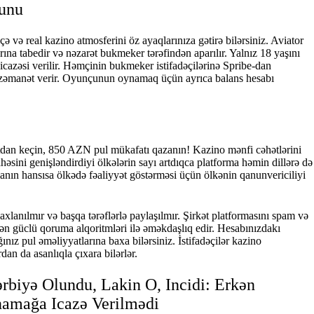
unu
ə və real kazino atmosferini öz ayaqlarınıza gətirə bilərsiniz. Aviator
ına tabedir və nəzarət bukmeker tərəfindən aparılır. Yalnız 18 yaşını
azəsi verilir. Həmçinin bukmeker istifadəçilərinə Spribe-dan
a zəmanət verir. Oyunçunun oynamaq üçün ayrıca balans hesabı
dan keçin, 850 AZN pul mükafatı qazanın! Kazino mənfi cəhətlərini
həsini genişləndirdiyi ölkələrin sayı artdıqca platforma həmin dillərə də
nın hansısa ölkədə fəaliyyət göstərməsi üçün ölkənin qanunvericiliyi
saxlanılmır və başqa tərəflərlə paylaşılmır. Şirkət platformasını spam və
ən güclü qoruma alqoritmləri ilə əməkdaşlıq edir. Hesabınızdakı
nız pul əməliyyatlarına baxa bilərsiniz. İstifadəçilər kazino
dan da asanlıqla çıxara bilərlər.
rbiyə Olundu, Lakin O, Incidi: Erkən
amağa Icazə Verilmədi