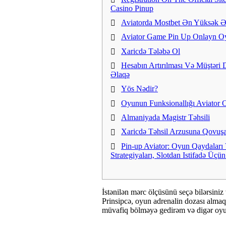
Casino Pinup
Aviatorda Mostbet Ən Yüksək Ə
Aviator Game Pin Up Onlayn O
Xaricdə Tələbə Ol
Hesabın Artırılması Və Müştəri D
Əlaqə
Yös Nədir?
Oyunun Funksionallığı Aviator
Almaniyada Magistr Təhsili
Xaricdə Təhsil Arzusuna Qovuşa
Pin-up Aviator: Oyun Qaydaları
Strategiyaları, Slotdan Istifadə Üçü
İstənilən mərc ölçüsünü seçə bilərsiniz
Prinsipcə, oyun adrenalin dozası almaq
müvafiq bölməyə gedirəm və digər oyu