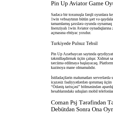
Pin Up Aviator Game Oy
Sadəcə bir toxunuşla fərqli oyunlara keç
1win vebsaytının bütün şərt və qaydalar
tamamlamış şəxslərə oyunda oynamaq ic
lisenziyalı 1win Aviator oynadıqların
açmasına ehtiyac yoxdur.
Turkiyede Pulsuz Tehsil
Pin Up Azərbaycan saytında qeydiyyat
təkmilləşdirmək üçün çalışır. Xidmət sa
tərcümə edilməyə başlayacaq. Platforma
kazinoya mane olmamalıdır.
İstifadəçilərin məlumatları serverlərdə 
icazəsiz fəaliyyətlərdən qorumaq üçün 
“Ödəniş tarixçəsi” bölməsindən apardığı
hesablarındakı uduşları mobil telefonlar
Coman Psj Tərəfindən Tə
Debütdən Sonra Ona Oyn