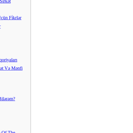
Şirkət
ün Fi̇krlər
r
oriyaları
ət Və Mənfi
Bilərəm?
e Of The