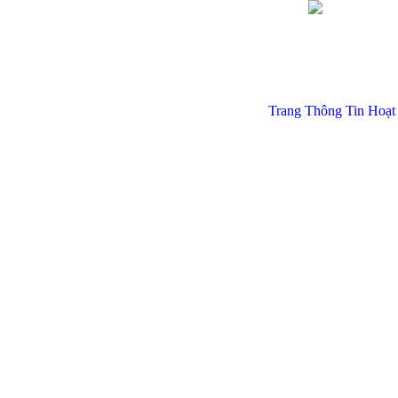
Trang Thông Tin Hoạt