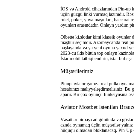
İOS və Android cihazlarından Pin-up kaz
üçün güzgü linki vurmaq lazımdır. Rəs
rulet, poker, yuva maşınları, baccarat 
oyunları arasındadır. Onlayn yardım pi
Əlbəttə ki,slotlar kimi klassik oyunlar 
məşhur seçimdir. Azərbaycanda real pu
başlayanda və ya yeni oyuna yaxud yeni
2023-cu ildə bütün top onlayn kazinola
İstər mobil tətbiqi endirin, istər birbaş
Müştərilərimiz
Pinup aviator game-i real pulla oynam
hesabınızı maliyyələşdirməlisiniz. Bu 
aparır. Bir çox oyunçu funksiyasına əs
Aviator Mostbet Istənilən Brau
Vəsaitlər birbaşa ad günündə və göstər
aznda oynamaq üçün müştərilər yalnız d
hüququ olmadan bloklanacaq. Pin-Up cas