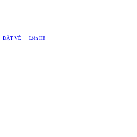
ĐẶT VÉ
Liên Hệ