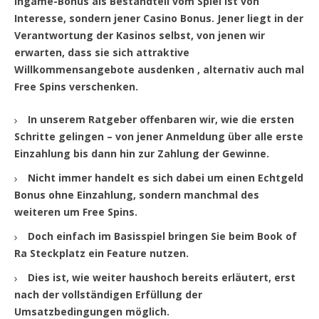
Ingame-Bonus als Bestandteil vom Spiel ist von
Interesse, sondern jener Casino Bonus. Jener liegt in der
Verantwortung der Kasinos selbst, von jenen wir
erwarten, dass sie sich attraktive
Willkommensangebote ausdenken , alternativ auch mal
Free Spins verschenken.
In unserem Ratgeber offenbaren wir, wie die ersten
Schritte gelingen – von jener Anmeldung über alle erste
Einzahlung bis dann hin zur Zahlung der Gewinne.
Nicht immer handelt es sich dabei um einen Echtgeld
Bonus ohne Einzahlung, sondern manchmal des
weiteren um Free Spins.
Doch einfach im Basisspiel bringen Sie beim Book of
Ra Steckplatz ein Feature nutzen.
Dies ist, wie weiter haushoch bereits erläutert, erst
nach der vollständigen Erfüllung der
Umsatzbedingungen möglich.