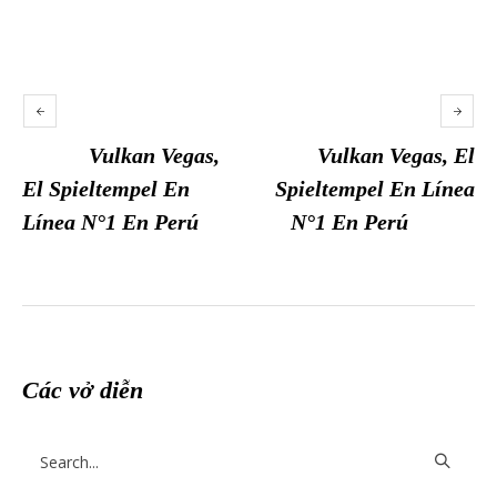
Vulkan Vegas,
Vulkan Vegas, El
El Spieltempel En
Spieltempel En Línea
Línea N°1 En Perú
N°1 En Perú
Các vở diễn