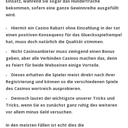
Einsatz, während Sie sogar das Hundertfache
bekommen, sofern eine ganze Gewinnreihe ausgefüllt
wird.
Hiermit ein Casino Rabatt ohne Einzahlung in der tat
einen positiven Konsequenz für das Gluecksspieltempel
hat, muss doch natürlich die Qualität stimmen.
Nicht Casinoanbieter muss zwingend einen Bonus
geben, aber alle Verbinden Casinos machen das, denn
es feiert für beide Webseiten einige Vorteile.
Dieses erhalten die Spieler meist direkt nach ihrer
Registrierung und können so die verschiedenen Spiele
des Casinos wortreich ausprobieren.
Dennoch lautet der wichtigste unserer Tricks und
Tricks, wenn Sie es zunächst ganz ruhig des weiteren
vor allem minus Geld versuchen.
In den meisten Fällen ist echt dies die