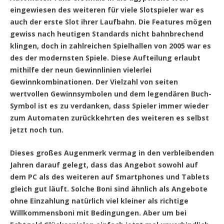
eingewiesen des weiteren für viele Slotspieler war es
auch der erste Slot ihrer Laufbahn. Die Features mögen
gewiss nach heutigen Standards nicht bahnbrechend
klingen, doch in zahlreichen Spielhallen von 2005 war es
des der modernsten Spiele. Diese Aufteilung erlaubt
mithilfe der neun Gewinnlinien vielerlei
Gewinnkombinationen. Der Vielzahl von seiten
wertvollen Gewinnsymbolen und dem legendären Buch-
Symbol ist es zu verdanken, dass Spieler immer wieder
zum Automaten zurückkehrten des weiteren es selbst
jetzt noch tun.
Dieses großes Augenmerk vermag in den verbleibenden
Jahren darauf gelegt, dass das Angebot sowohl auf
dem PC als des weiteren auf Smartphones und Tablets
gleich gut läuft. Solche Boni sind ähnlich als Angebote
ohne Einzahlung natürlich viel kleiner als richtige
Willkommensboni mit Bedingungen. Aber um bei