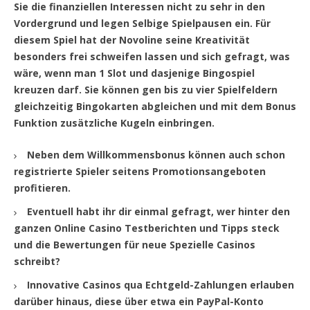
Sie die finanziellen Interessen nicht zu sehr in den
Vordergrund und legen Selbige Spielpausen ein. Für
diesem Spiel hat der Novoline seine Kreativität
besonders frei schweifen lassen und sich gefragt, was
wäre, wenn man 1 Slot und dasjenige Bingospiel
kreuzen darf. Sie können gen bis zu vier Spielfeldern
gleichzeitig Bingokarten abgleichen und mit dem Bonus
Funktion zusätzliche Kugeln einbringen.
Neben dem Willkommensbonus können auch schon
registrierte Spieler seitens Promotionsangeboten
profitieren.
Eventuell habt ihr dir einmal gefragt, wer hinter den
ganzen Online Casino Testberichten und Tipps steck
und die Bewertungen für neue Spezielle Casinos
schreibt?
Innovative Casinos qua Echtgeld-Zahlungen erlauben
darüber hinaus, diese über etwa ein PayPal-Konto