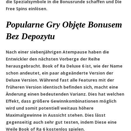
die Spezialsymbole in die Bonusrunde schaffen und Die
Free Spins einlösen.
Popularne Gry Objęte Bonusem
Bez Depozytu
Nach einer siebenjährigen Atempause haben die
Entwickler den nächsten Vorberge der Reihe
herausgebracht. Book of Ra Deluxe 6 ist, wie der Name
schon andeutet, ein paar abgeänderte Version der
Deluxe Version. Während fast alle Features mit der
früheren Version identisch befinden sich, macht eine
Änderung einen bedeutenden Varianz. Dies hat welchen
Effekt, dass größere Gewinnkombinationen möglich
wird und somit potentiell weitaus höhere
Maximalgewinne in Aussicht stehen. Dies lässt
gegenseitig auch sehr gut testen, indem Diese eine
Weile Book of Ra 6 kostenlos spielen.