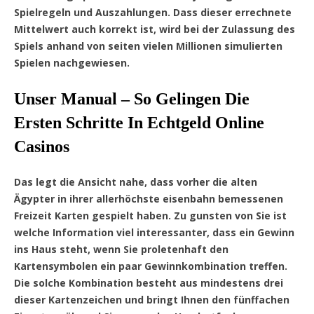
Spielregeln und Auszahlungen. Dass dieser errechnete
Mittelwert auch korrekt ist, wird bei der Zulassung des
Spiels anhand von seiten vielen Millionen simulierten
Spielen nachgewiesen.
Unser Manual – So Gelingen Die
Ersten Schritte In Echtgeld Online
Casinos
Das legt die Ansicht nahe, dass vorher die alten
Ägypter in ihrer allerhöchste eisenbahn bemessenen
Freizeit Karten gespielt haben. Zu gunsten von Sie ist
welche Information viel interessanter, dass ein Gewinn
ins Haus steht, wenn Sie proletenhaft den
Kartensymbolen ein paar Gewinnkombination treffen.
Die solche Kombination besteht aus mindestens drei
dieser Kartenzeichen und bringt Ihnen den fünffachen