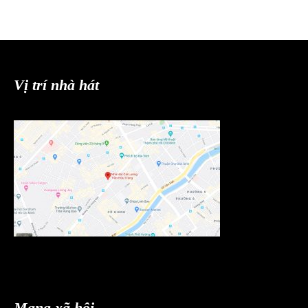
Vị trí nhà hát
Mạng xã hội