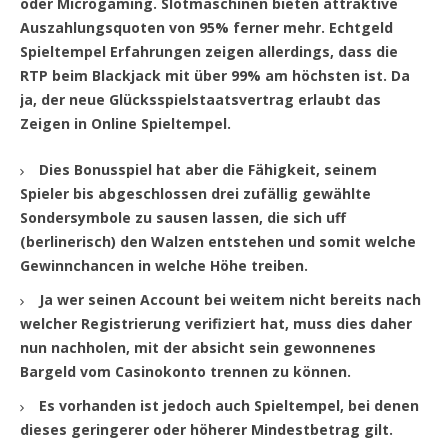
oder Microgaming. Slotmaschinen bieten attraktive
Auszahlungsquoten von 95% ferner mehr. Echtgeld
Spieltempel Erfahrungen zeigen allerdings, dass die
RTP beim Blackjack mit über 99% am höchsten ist. Da
ja, der neue Glücksspielstaatsvertrag erlaubt das
Zeigen in Online Spieltempel.
Dies Bonusspiel hat aber die Fähigkeit, seinem
Spieler bis abgeschlossen drei zufällig gewählte
Sondersymbole zu sausen lassen, die sich uff
(berlinerisch) den Walzen entstehen und somit welche
Gewinnchancen in welche Höhe treiben.
Ja wer seinen Account bei weitem nicht bereits nach
welcher Registrierung verifiziert hat, muss dies daher
nun nachholen, mit der absicht sein gewonnenes
Bargeld vom Casinokonto trennen zu können.
Es vorhanden ist jedoch auch Spieltempel, bei denen
dieses geringerer oder höherer Mindestbetrag gilt.