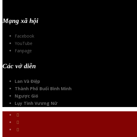
Mạng xã hội
Facebook
YouTube
Fanpage
Các vở diễn
Lan Và Điệp
Thành Phố Buổi Bình Minh
Ngược Gió
Lụy Tình Vương Nữ