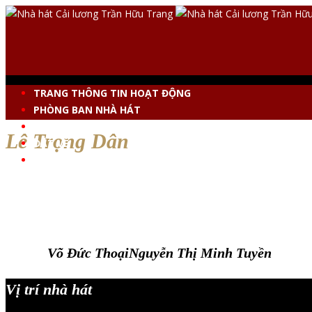
TRANG THÔNG TIN HOẠT ĐỘNG
PHÒNG BAN NHÀ HÁT
VĂN BẢN PHÁP LUẬT
Lê Trọng Dân
ĐẶT VÉ
LIÊN HỆ
Võ Đức Thoại
Nguyễn Thị Minh Tuyền
Vị trí nhà hát