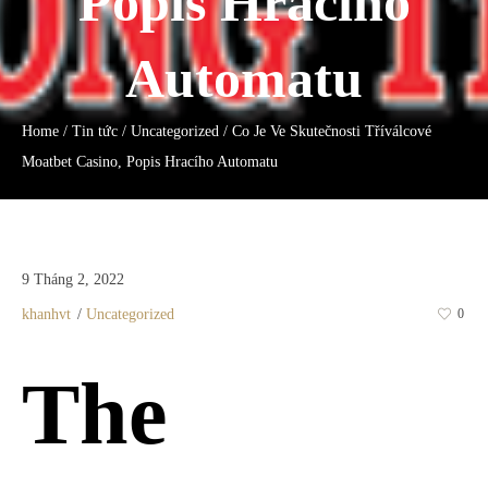
Popis Hracího
Automatu
Home
/
Tin tức
/
Uncategorized
/
Co Je Ve Skutečnosti Tříválcové
Moatbet Casino, Popis Hracího Automatu
9 Tháng 2, 2022
khanhvt
Uncategorized
0
The