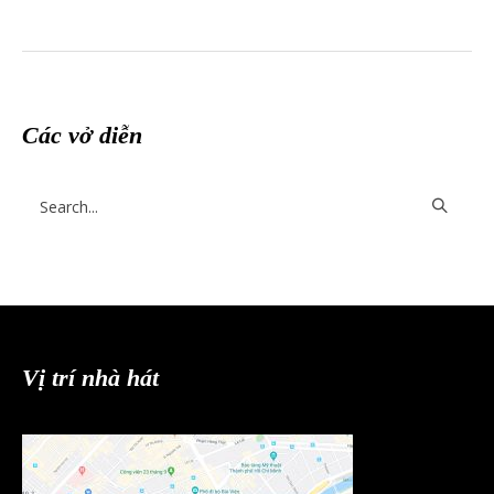
Các vở diễn
Vị trí nhà hát