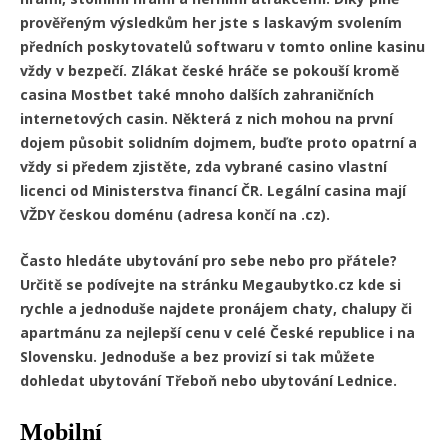
prověřeným výsledkům her jste s laskavým svolením
předních poskytovatelů softwaru v tomto online kasinu
vždy v bezpečí. Zlákat české hráče se pokouší kromě
casina Mostbet také mnoho dalších zahraničních
internetových casin. Některá z nich mohou na první
dojem působit solidním dojmem, buďte proto opatrní a
vždy si předem zjistěte, zda vybrané casino vlastní
licenci od Ministerstva financí ČR. Legální casina mají
VŽDY českou doménu (adresa končí na .cz).
Často hledáte ubytování pro sebe nebo pro přátele?
Určitě se podívejte na stránku Megaubytko.cz kde si
rychle a jednoduše najdete pronájem chaty, chalupy či
apartmánu za nejlepší cenu v celé České republice i na
Slovensku. Jednoduše a bez provizí si tak můžete
dohledat ubytování Třeboň nebo ubytování Lednice.
Mobilní