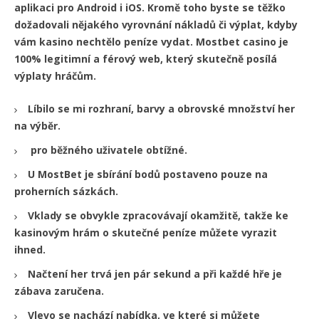
aplikaci pro Android i iOS. Kromě toho byste se těžko
dožadovali nějakého vyrovnání nákladů či výplat, kdyby
vám kasino nechtělo peníze vydat. Mostbet casino je
100% legitimní a férový web, který skutečně posílá
výplaty hráčům.
Líbilo se mi rozhraní, barvy a obrovské množství her
na výběr.
pro běžného uživatele obtížné.
U MostBet je sbírání bodů postaveno pouze na
proherních sázkách.
Vklady se obvykle zpracovávají okamžitě, takže ke
kasinovým hrám o skutečné peníze můžete vyrazit
ihned.
Načtení her trvá jen pár sekund a při každé hře je
zábava zaručena.
Vlevo se nachází nabídka, ve které si můžete