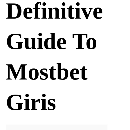
Definitive
Guide To
Mostbet
Giris