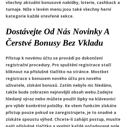
všechny aktuální bonusové nabídky, loterie, cashback a
turnaje. Níže v levém menu jsou také všechny herní
kategorie každé otevřené sekce.
Dostávejte Od Nás Novinky A
Čerstvé Bonusy Bez Vkladu
Přístup k novému účtu se provádí po dokončení
registrační procedury. Pro spuštění registrace stačí
kliknout na příslušné tlačítko na stránce. Mostbet
registrace s bonusem nového účtu pro nového
uživatele, získání bonusů. Zatím nebylo nic hledáno,
takže bude zobrazen nejnovější obsah webu.Zadejte
hledaný výraz nebo můžete použít šipky na klávesnici
pro výběr konkrétní položky. Ke všem funkcím získáte
přístup pouze pokud se zaregistrujete, je to snadné a
získáte spoustu výhod. Chcete-li zahájit postup, musíte
najít příslušné tlačítko a vyplnit každé požadované pole.