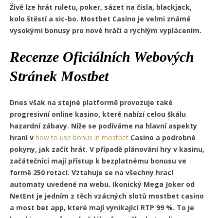
Živě lze hrát ruletu, poker, sázet na čísla, blackjack,
kolo štěstí a sic-bo. Mostbet Casino je velmi známé
vysokými bonusy pro nové hráči a rychlým vyplácením.
Recenze Oficiálních Webových
Stránek Mostbet
Dnes však na stejné platformě provozuje také
progresivní online kasino, které nabízí celou škálu
hazardní zábavy. Níže se podíváme na hlavní aspekty
hraní v
how to use bonus in mostbet
Casino a podrobné
pokyny, jak začít hrát. V případě plánování hry v kasinu,
začátečníci mají přístup k bezplatnému bonusu ve
formě 250 rotací. Vztahuje se na všechny hrací
automaty uvedené na webu. Ikonický Mega Joker od
NetEnt je jedním z těch vzácných slotů mostbet casino
a most bet app, které mají vynikající RTP 99 %. To je