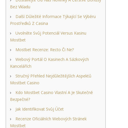
Bez Vkladu
Další Důležité Informace Týkající Se Výběru
Prostředků Z Casina
Uvolněte Svůj Potenciál Versus Kasinu
Mostbet
Mostbet Recenze: Recto Či Ne?
Webový Portál O Kasinech A Sázkových
Kancelářích
Stručný Přehled Nejdůležitějších Aspektů
Mostbet Casino
Kdo Mostbet Casino Vlastní A Je Skutečně
Bezpečné?
Jak Identifikovat Svůj Účet
Recenze Oficiálních Webových Stránek
Mostbet