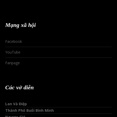
Mạng xã hội
Facebook
YouTube
Fanpage
Các vở diễn
Lan Và Điệp
Thành Phố Buổi Bình Minh
Ngược Gió