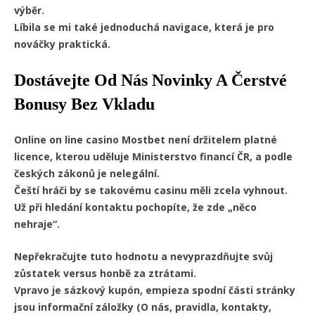
výběr.
Líbila se mi také jednoduchá navigace, která je pro
nováčky praktická.
Dostávejte Od Nás Novinky A Čerstvé
Bonusy Bez Vkladu
Online on line casino Mostbet není držitelem platné
licence, kterou uděluje Ministerstvo financí ČR, a podle
českých zákonů je nelegální.
Čeští hráči by se takovému casinu měli zcela vyhnout.
Už při hledání kontaktu pochopíte, že zde „něco
nehraje“.
Nepřekračujte tuto hodnotu a nevyprazdňujte svůj
zůstatek versus honbě za ztrátami.
Vpravo je sázkový kupón, empieza spodní části stránky
jsou informační záložky (O nás, pravidla, kontakty,