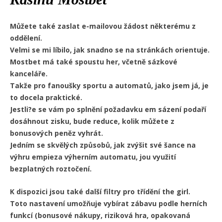
Můžete také zaslat e-mailovou žádost některému z
oddělení.
Velmi se mi líbilo, jak snadno se na stránkách orientuje.
Mostbet má také spoustu her, včetně sázkové
kanceláře.
Takže pro fanoušky sportu a automatů, jako jsem já, je
to docela praktické.
Jestli?e se vám po splnění požadavku em sázení podaří
dosáhnout zisku, bude reduce, kolik můžete z
bonusových peněz vyhrát.
Jedním se skvělých způsobů, jak zvýšit své šance na
výhru empieza výherním automatu, jou využití
bezplatných roztočení.
K dispozici jsou také další filtry pro třídění the girl.
Toto nastavení umožňuje vybírat zábavu podle herních
funkcí (bonusové nákupy, riziková hra, opakovaná