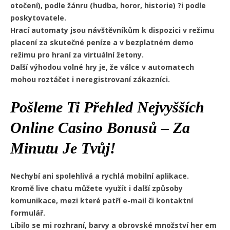
otočení), podle žánru (hudba, horor, historie) ?i podle
poskytovatele.
Hrací automaty jsou návštěvníkům k dispozici v režimu
placení za skutečné peníze a v bezplatném demo
režimu pro hraní za virtuální žetony.
Další výhodou volné hry je, že válce v automatech
mohou roztáčet i neregistrovaní zákazníci.
Pošleme Ti Přehled Nejvyšších
Online Casino Bonusů – Za
Minutu Je Tvůj!
Nechybí ani spolehlivá a rychlá mobilní aplikace.
Kromě live chatu můžete využít i další způsoby
komunikace, mezi které patří e-mail či kontaktní
formulář.
Líbilo se mi rozhraní, barvy a obrovské množství her em