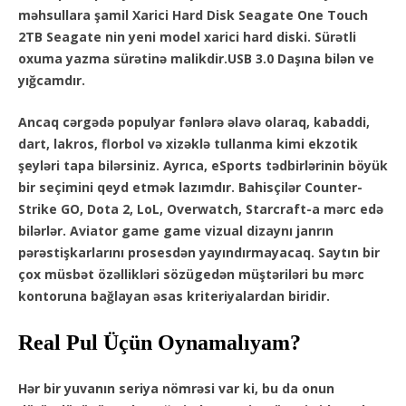
məhsullara şamil Xarici Hard Disk Seagate One Touch
2TB Seagate nin yeni model xarici hard diski. Sürətli
oxuma yazma sürətinə malikdir.USB 3.0 Daşına bilən ve
yığcamdır.
Ancaq cərgədə populyar fənlərə əlavə olaraq, kabaddi,
dart, lakros, florbol və xizəklə tullanma kimi ekzotik
şeyləri tapa bilərsiniz. Ayrıca, eSports tədbirlərinin böyük
bir seçimini qeyd etmək lazımdır. Bahisçilər Counter-
Strike GO, Dota 2, LoL, Overwatch, Starcraft-a mərc edə
bilərlər. Aviator game game vizual dizaynı janrın
pərəstişkarlarını prosesdən yayındırmayacaq. Saytın bir
çox müsbət özəllikləri sözügedən müştəriləri bu mərc
kontoruna bağlayan əsas kriteriyalardan biridir.
Real Pul Üçün Oynamalıyam?
Hər bir yuvanın seriya nömrəsi var ki, bu da onun