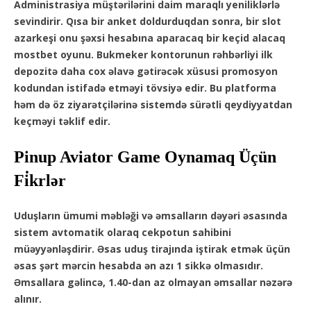
Administrasiya müştərilərini daim maraqlı yeniliklərlə
sevindirir. Qısa bir anket doldurduqdan sonra, bir slot
azarkeşi onu şəxsi hesabına aparacaq bir keçid alacaq
mostbet oyunu. Bukmeker kontorunun rəhbərliyi ilk
depozitə daha cox əlavə gətirəcək xüsusi promosyon
kodundan istifadə etməyi tövsiyə edir. Bu platforma
həm də öz ziyarətçilərinə sistemdə sürətli qeydiyyatdan
keçməyi təklif edir.
Pinup Aviator Game Oynamaq Üçün
Fi̇krlər
Uduşların ümumi məbləği və əmsalların dəyəri əsasında
sistem avtomatik olaraq cekpotun sahibini
müəyyənləşdirir. Əsas uduş tirajında ​​iştirak etmək üçün
əsas şərt mərcin hesabda ən azı 1 sikkə olmasıdır.
Əmsallara gəlincə, 1.40-dan az olmayan əmsallar nəzərə
alınır.