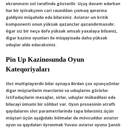
ekranınızın sol tərəfində göstərilir. Uçuş davam edərkən
hər bir iştirakçının cari raunddan çıxmaq qərarına
gəldiyini müşahidə edə bilərsiniz. Aviator-un kritik
komponenti onun yüksək qazanclar qazandırmasıdır.
Əgər siz bir neçə dəfə yüksək əmsalı yaxalaya bilsəniz,
digər kazino oyunları ilə müqayisədə daha yüksək
uduşlar əldə edəcəksiniz.
Pin Up Kazinosunda Oyun
Kateqoriyaları
Slot multiplayerdir.bilər oynaya Birdən çox oyunçuOnlar
digər müştərilərin mərclərini və uduşlarını görürlər.
İstifadəçilərin mesajlar, sirlər, uduşlar mübadiləsi edə
biləcəyi ümumi bir söhbət var. Oyun prosesinin ətraflı
qaydalarını slot parametrlərində tapa bilərsiniz.üçün
müştəri üçün aşağıdakı bölmələr də mövcuddur aviator
oyun və qaydaları öyrənmək Yuvası aviator oyunu Şanslı