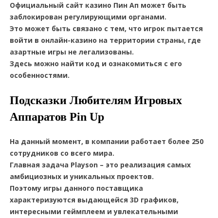
Официальный сайт казино Пин Ап может быть
заблокирован регулирующими органами.
Это может быть связано с тем, что игрок пытается
войти в онлайн-казино на территории страны, где
азартные игры не легализованы.
Здесь можно найти код и ознакомиться с его
особенностями.
Подсказки Любителям Игровых
Аппаратов Pin Up
На данный момент, в компании работает более 250
сотрудников со всего мира.
Главная задача Playson – это реализация самых
амбициозных и уникальных проектов.
Поэтому игры данного поставщика
характеризуются выдающейся 3D графиков,
интересными геймплеем и увлекательными