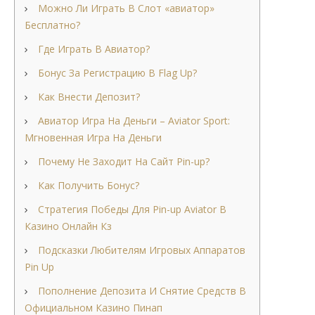
Можно Ли Играть В Слот «авиатор»
Бесплатно?
Где Играть В Авиатор?
Бонус За Регистрацию В Flag Up?
Как Внести Депозит?
Авиатор Игра На Деньги – Aviator Sport:
Мгновенная Игра На Деньги
Почему Не Заходит На Сайт Pin-up?
Как Получить Бонус?
Стратегия Победы Для Pin-up Aviator В
Казино Онлайн Кз
Подсказки Любителям Игровых Аппаратов
Pin Up
Пополнение Депозита И Снятие Средств В
Официальном Казино Пинап