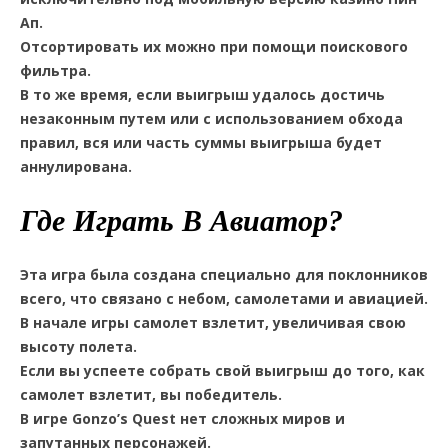
Ап.
Отсортировать их можно при помощи поискового
фильтра.
В то же время, если выигрыш удалось достичь
незаконным путем или с использованием обхода
правил, вся или часть суммы выигрыша будет
аннулирована.
Где Играть В Авиатор?
Эта игра была создана специально для поклонников
всего, что связано с небом, самолетами и авиацией.
В начале игры самолет взлетит, увеличивая свою
высоту полета.
Если вы успеете собрать свой выигрыш до того, как
самолет взлетит, вы победитель.
В игре Gonzo’s Quest нет сложных миров и
запутанных персонажей.