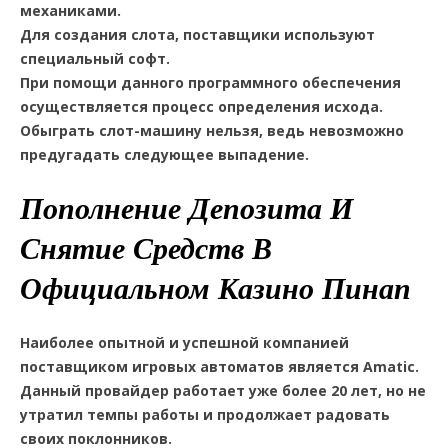
механиками.
Для создания слота, поставщики используют
специальный софт.
При помощи данного программного обеспечения
осуществляется процесс определения исхода.
Обыграть слот-машину нельзя, ведь невозможно
предугадать следующее выпадение.
Пополнение Депозита И
Снятие Средств В
Официальном Казино Пинап
Наиболее опытной и успешной компанией
поставщиком игровых автоматов является Amatic.
Данный провайдер работает уже более 20 лет, но не
утратил темпы работы и продолжает радовать
своих поклонников.