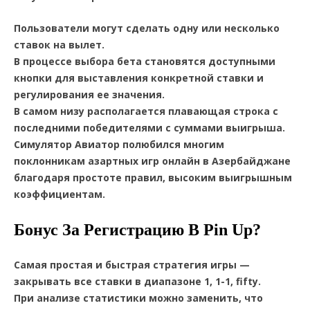
Пользователи могут сделать одну или несколько
ставок на вылет.
В процессе выбора бета становятся доступными
кнопки для выставления конкретной ставки и
регулирования ее значения.
В самом низу располагается плавающая строка с
последними победителями с суммами выигрыша.
Симулятор Авиатор полюбился многим
поклонникам азартных игр онлайн в Азербайджане
благодаря простоте правил, высоким выигрышным
коэффициентам.
Бонус За Регистрацию В Pin Up?
Самая простая и быстрая стратегия игры —
закрывать все ставки в диапазоне 1, 1-1, fifty.
При анализе статистики можно заменить, что