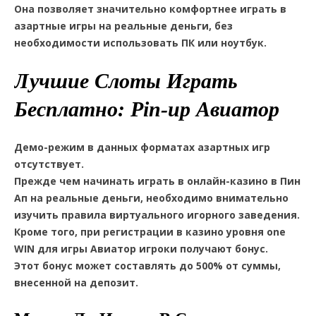
Она позволяет значительно комфортнее играть в
азартные игры на реальные деньги, без
необходимости использовать ПК или ноутбук.
Лучшие Слоты Играть
Бесплатно: Pin-up Авиатор
Демо-режим в данных форматах азартных игр
отсутствует.
Прежде чем начинать играть в онлайн-казино в Пин
Ап на реальные деньги, необходимо внимательно
изучить правила виртуального игорного заведения.
Кроме того, при регистрации в казино уровня one
WIN для игры Авиатор игроки получают бонус.
Этот бонус может составлять до 500% от суммы,
внесенной на депозит.