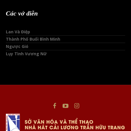
Các vở diễn
Lan Và Điệp
Thành Phố Buổi Bình Minh
Ngược Gió
Lụy Tình Vương Nữ