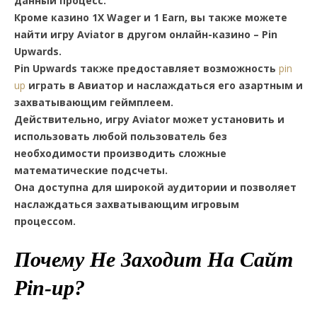
данный процесс.
Кроме казино 1X Wager и 1 Earn, вы также можете
найти игру Aviator в другом онлайн-казино – Pin
Upwards.
Pin Upwards также предоставляет возможность
pin
up
играть в Авиатор и наслаждаться его азартным и
захватывающим геймплеем.
Действительно, игру Aviator может установить и
использовать любой пользователь без
необходимости производить сложные
математические подсчеты.
Она доступна для широкой аудитории и позволяет
наслаждаться захватывающим игровым
процессом.
Почему Не Заходит На Сайт
Pin-up?